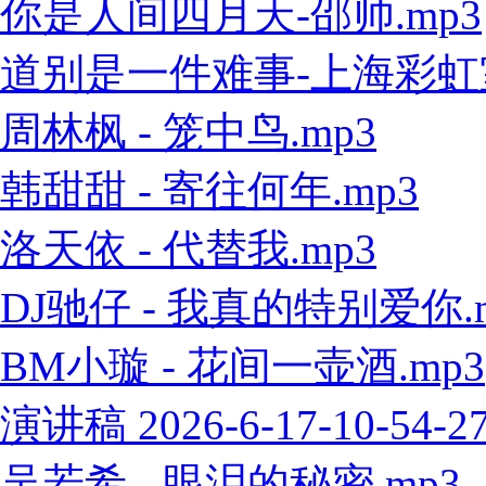
你是人间四月天-邵帅.mp3
道别是一件难事-上海彩虹室内
周林枫 - 笼中鸟.mp3
韩甜甜 - 寄往何年.mp3
洛天依 - 代替我.mp3
DJ驰仔 - 我真的特别爱你.
BM小璇 - 花间一壶酒.mp3
演讲稿 2026-6-17-10-54-2
吴若希 - 眼泪的秘密.mp3