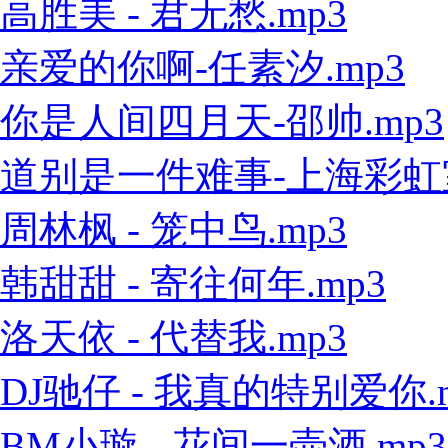
高胜美 - 君无愁.mp3
亲爱的你啊-任素汐.mp3
你是人间四月天-邵帅.mp3
道别是一件难事-上海彩虹室内
周林枫 - 笼中鸟.mp3
韩甜甜 - 寄往何年.mp3
洛天依 - 代替我.mp3
DJ驰仔 - 我真的特别爱你.
BM小璇 - 花间一壶酒.mp3