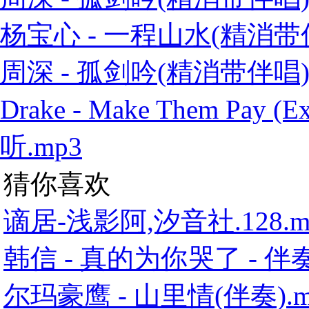
杨宝心 - 一程山水(精消带伴
周深 - 孤剑吟(精消带伴唱)
Drake - Make Them Pay
听.mp3
猜你喜欢
谪居-浅影阿,汐音社.128.m
韩信 - 真的为你哭了 - 伴奏
尔玛豪鹰 - 山里情(伴奏).m