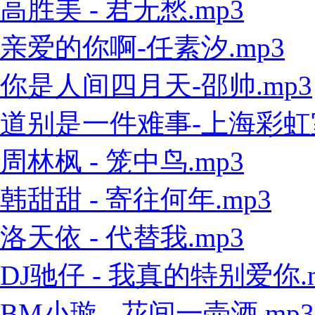
高胜美 - 君无愁.mp3
亲爱的你啊-任素汐.mp3
你是人间四月天-邵帅.mp3
道别是一件难事-上海彩虹室内
周林枫 - 笼中鸟.mp3
韩甜甜 - 寄往何年.mp3
洛天依 - 代替我.mp3
DJ驰仔 - 我真的特别爱你.
BM小璇 - 花间一壶酒.mp3