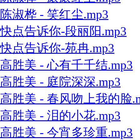
陈淑桦 - 笑红尘.mp3
快点告诉你-段丽阳.mp3
快点告诉你-苑冉.mp3
高胜美 - 心有千千结.mp3
高胜美 - 庭院深深.mp3
高胜美 - 春风吻上我的脸.m
高胜美 - 泪的小花.mp3
高胜美 - 今宵多珍重.mp3