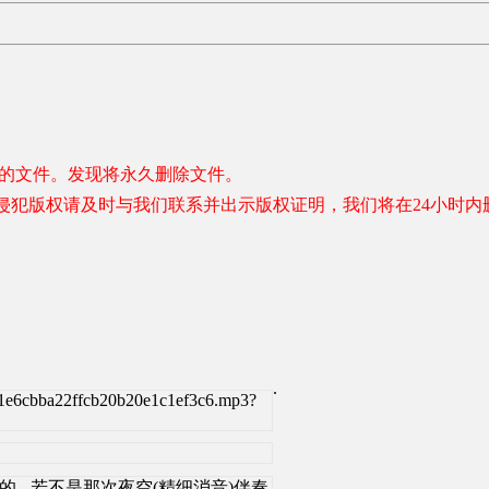
容的文件。发现将永久删除文件。
侵犯版权请及时与我们联系并出示版权证明，我们将在24小时内
.
1e6cbba22ffcb20b20e1c1ef3c6.mp3?
html]周笔畅的 - 若不是那次夜空(精细消音)伴奏