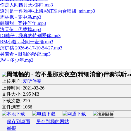
你是人间四月天-邵帅.mp3
道别是一件难事-上海彩虹室内合唱团_min.mp3
周林枫 - 笼中鸟.mp3
韩甜甜 - 寄往何年.mp3
洛天依 - 代替我.mp3
DJ驰仔 - 我真的特别爱你.mp3
BM小璇 - 花间一壶酒.mp3
演讲稿 2026-6-17-10-54-27.mp3
吴若希 - 眼泪的秘密.mp3
JW - 多少年.mp3
周笔畅的 - 若不是那次夜空(精细消音)伴奏试听.m
上传用户:
爱听伴奏
上传时间:
2021-02-26
文件大小: 2.95 MB
下载次数:
229
文件浏览:
1066
本地下载
电信下载
网通下载
复制链接
保存到桌面
另存到我的网站
举报