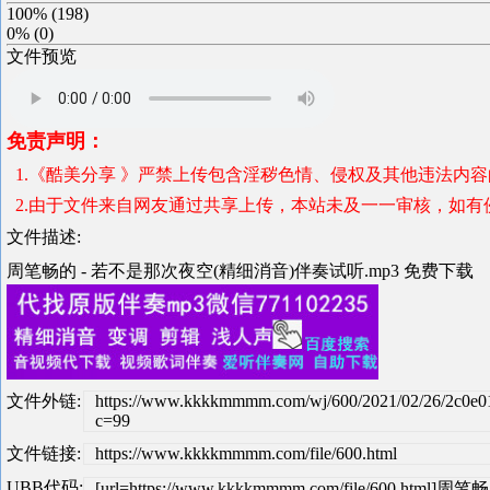
100%
(
198
)
0%
(
0
)
文件预览
免责声明：
1.《酷美分享 》严禁上传包含淫秽色情、侵权及其他违法内
2.由于文件来自网友通过共享上传，本站未及一一审核，如有
文件描述:
周笔畅的 - 若不是那次夜空(精细消音)伴奏试听.mp3 免费下载
文件外链:
https://www.kkkkmmmm.com/wj/600/2021/02/26/2c0e0
c=99
文件链接:
https://www.kkkkmmmm.com/file/600.html
UBB代码:
[url=https://www.kkkkmmmm.com/file/600.