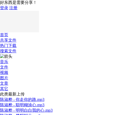
好东西是需要分享！
登录
注册
首页
共享文件
热门下载
搜索文件
音乐
文件
视频
图片
文章
其它
此类最新上传
陈淑桦 - 你走你的路.mp3
陈淑桦 - 聪明糊涂心.mp3
陈淑桦 - 明明白白我的心.mp3