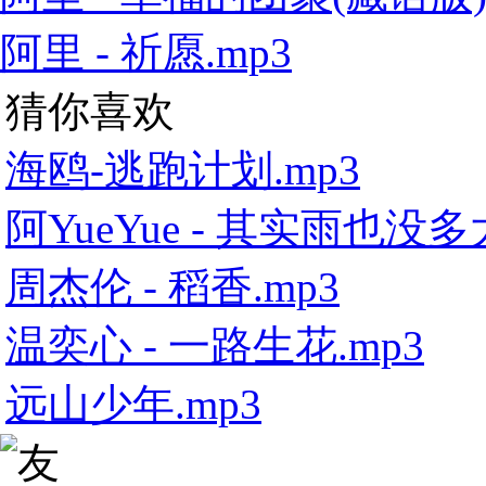
阿里 - 祈愿.mp3
猜你喜欢
海鸥-逃跑计划.mp3
阿YueYue - 其实雨也没多大
周杰伦 - 稻香.mp3
温奕心 - 一路生花.mp3
远山少年.mp3