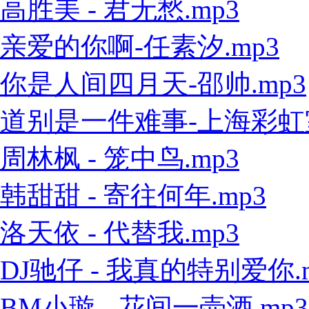
高胜美 - 君无愁.mp3
亲爱的你啊-任素汐.mp3
你是人间四月天-邵帅.mp3
道别是一件难事-上海彩虹室内
周林枫 - 笼中鸟.mp3
韩甜甜 - 寄往何年.mp3
洛天依 - 代替我.mp3
DJ驰仔 - 我真的特别爱你.
BM小璇 - 花间一壶酒.mp3