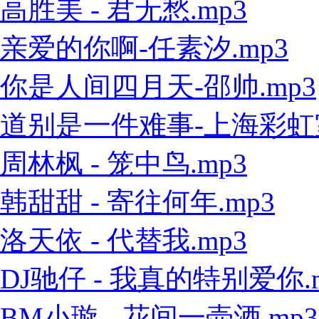
高胜美 - 君无愁.mp3
亲爱的你啊-任素汐.mp3
你是人间四月天-邵帅.mp3
道别是一件难事-上海彩虹室内
周林枫 - 笼中鸟.mp3
韩甜甜 - 寄往何年.mp3
洛天依 - 代替我.mp3
DJ驰仔 - 我真的特别爱你.
BM小璇 - 花间一壶酒.mp3