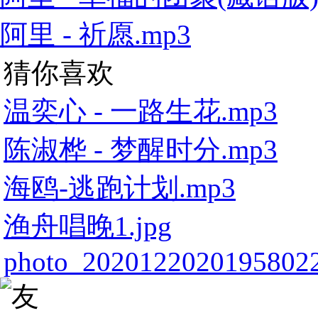
阿里 - 祈愿.mp3
猜你喜欢
温奕心 - 一路生花.mp3
陈淑桦 - 梦醒时分.mp3
海鸥-逃跑计划.mp3
渔舟唱晚1.jpg
photo_2020122020195802