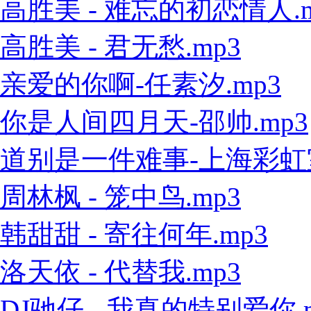
高胜美 - 难忘的初恋情人.m
高胜美 - 君无愁.mp3
亲爱的你啊-任素汐.mp3
你是人间四月天-邵帅.mp3
道别是一件难事-上海彩虹室内
周林枫 - 笼中鸟.mp3
韩甜甜 - 寄往何年.mp3
洛天依 - 代替我.mp3
DJ驰仔 - 我真的特别爱你.