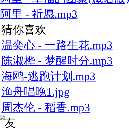
阿里 - 祈愿.mp3
猜你喜欢
温奕心 - 一路生花.mp3
陈淑桦 - 梦醒时分.mp3
海鸥-逃跑计划.mp3
渔舟唱晚1.jpg
周杰伦 - 稻香.mp3