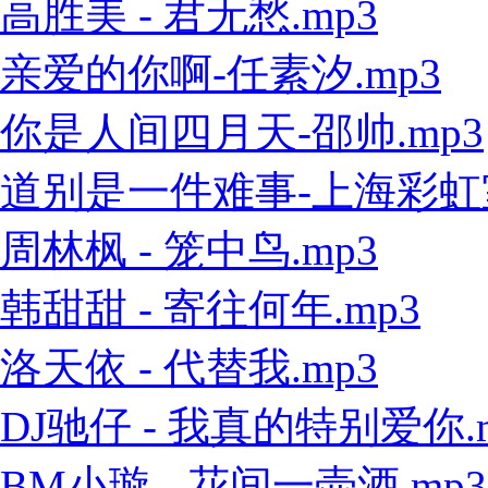
高胜美 - 君无愁.mp3
亲爱的你啊-任素汐.mp3
你是人间四月天-邵帅.mp3
道别是一件难事-上海彩虹室内
周林枫 - 笼中鸟.mp3
韩甜甜 - 寄往何年.mp3
洛天依 - 代替我.mp3
DJ驰仔 - 我真的特别爱你.
BM小璇 - 花间一壶酒.mp3