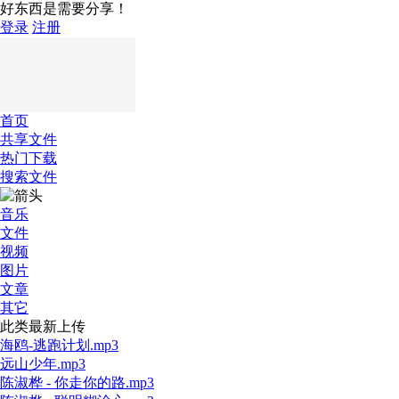
好东西是需要分享！
登录
注册
首页
共享文件
热门下载
搜索文件
音乐
文件
视频
图片
文章
其它
此类最新上传
海鸥-逃跑计划.mp3
远山少年.mp3
陈淑桦 - 你走你的路.mp3