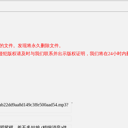
容的文件。发现将永久删除文件。
侵犯版权请及时与我们联系并出示版权证明，我们将在24小时内
.
ab22dd9aa8d149c3ffe500aad54.mp3?
ml]G.E.M.邓紫棋 - 差不多姑娘 (精细消音)伴