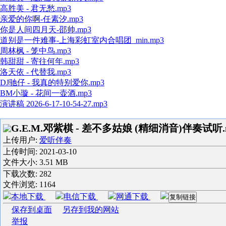
高胜美 - 君无愁.mp3
亲爱的你啊-任素汐.mp3
你是人间四月天-邵帅.mp3
道别是一件难事-上海彩虹室内合唱团_min.mp3
周林枫 - 笼中鸟.mp3
韩甜甜 - 寄往何年.mp3
洛天依 - 代替我.mp3
DJ驰仔 - 我真的特别爱你.mp3
BM小璇 - 花间一壶酒.mp3
演讲稿 2026-6-17-10-54-27.mp3
G.E.M.邓紫棋 - 差不多姑娘 (精细消音)伴奏试听.
上传用户:
爱听伴奏
上传时间:
2021-03-10
文件大小: 3.51 MB
下载次数:
282
文件浏览:
1164
本地下载
电信下载
网通下载
复制链接
保存到桌面
另存到我的网站
举报