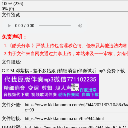
100%
(
236
)
0%
(
0
)
文件预览
免责声明：
1.《酷美分享 》严禁上传包含淫秽色情、侵权及其他违法内
2.由于文件来自网友通过共享上传，本站未及一一审核，如有
文件描述:
G.E.M.邓紫棋 - 差不多姑娘 (精细消音)伴奏试听.mp3 免费下载
文件外链:
https://www.kkkkmmmm.com/wj/944/2021/03/10/86a3a
c=99
文件链接:
https://www.kkkkmmmm.com/file/944.html
UBB代码:
[url=https://www.kkkkmmmm.com/file/944.ht