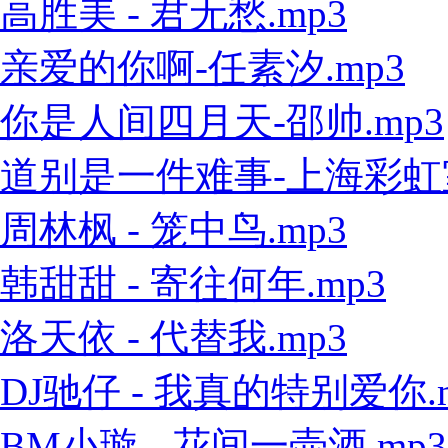
高胜美 - 君无愁.mp3
亲爱的你啊-任素汐.mp3
你是人间四月天-邵帅.mp3
道别是一件难事-上海彩虹室内
周林枫 - 笼中鸟.mp3
韩甜甜 - 寄往何年.mp3
洛天依 - 代替我.mp3
DJ驰仔 - 我真的特别爱你.
BM小璇 - 花间一壶酒.mp3