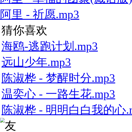
阿里 - 祈愿.mp3
猜你喜欢
海鸥-逃跑计划.mp3
远山少年.mp3
陈淑桦 - 梦醒时分.mp3
温奕心 - 一路生花.mp3
陈淑桦 - 明明白白我的心.