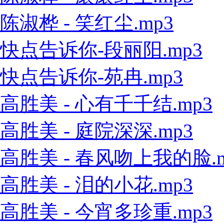
陈淑桦 - 笑红尘.mp3
快点告诉你-段丽阳.mp3
快点告诉你-苑冉.mp3
高胜美 - 心有千千结.mp3
高胜美 - 庭院深深.mp3
高胜美 - 春风吻上我的脸.m
高胜美 - 泪的小花.mp3
高胜美 - 今宵多珍重.mp3