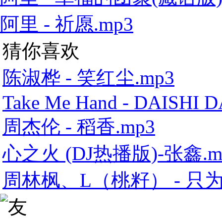
阿里 - 祈愿.mp3
猜你喜欢
陈淑桦 - 笑红尘.mp3
Take Me Hand - DAISHI 
周杰伦 - 稻香.mp3
心之火 (DJ热播版)-张鑫.m
周林枫、L（桃籽） - 只为