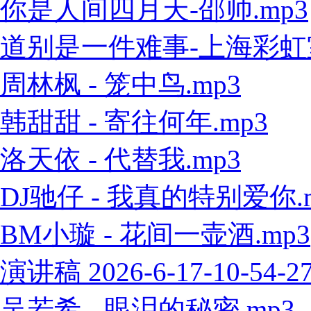
你是人间四月天-邵帅.mp3
道别是一件难事-上海彩虹室内
周林枫 - 笼中鸟.mp3
韩甜甜 - 寄往何年.mp3
洛天依 - 代替我.mp3
DJ驰仔 - 我真的特别爱你.
BM小璇 - 花间一壶酒.mp3
演讲稿 2026-6-17-10-54-2
吴若希 - 眼泪的秘密.mp3