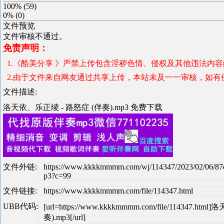
100%
(
59
)
0%
(
0
)
文件预览
文件审核不通过。
免责声明：
1.《酷美分享 》严禁上传包含淫秽色情、侵权及其他违法内
2.由于文件来自网友通过共享上传，本站未及一一审核，如有
文件描述:
洛天依、乐正绫 - 路怒症 (伴奏).mp3 免费下载
文件外链:
https://www.kkkkmmmm.com/wj/114347/2023/02/06/8
p3?c=99
文件链接:
https://www.kkkkmmmm.com/file/114347.html
UBB代码:
[url=https://www.kkkkmmmm.com/file/114347.
奏).mp3[/url]