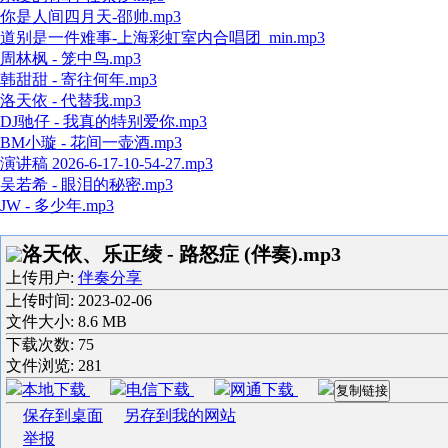
你是人间四月天-邵帅.mp3
道别是一件难事-上海彩虹室内合唱团_min.mp3
周林枫 - 笼中鸟.mp3
韩甜甜 - 寄往何年.mp3
洛天依 - 代替我.mp3
DJ驰仔 - 我真的特别爱你.mp3
BM小璇 - 花间一壶酒.mp3
演讲稿 2026-6-17-10-54-27.mp3
吴若希 - 眼泪的秘密.mp3
JW - 多少年.mp3
洛天依、乐正绫 - 路怒症 (伴奏).mp3
上传用户:
伴奏分享
上传时间:
2023-02-06
文件大小: 8.6 MB
下载次数:
75
文件浏览:
281
本地下载
电信下载
网通下载
复制链接
保存到桌面
另存到我的网站
举报