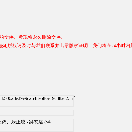
容的文件。发现将永久删除文件。
侵犯版权请及时与我们联系并出示版权证明，我们将在24小时内
.
7db5062de39e9c2648e586e19cd8ad2.m
html]洛天依、乐正绫 - 路怒症 (伴