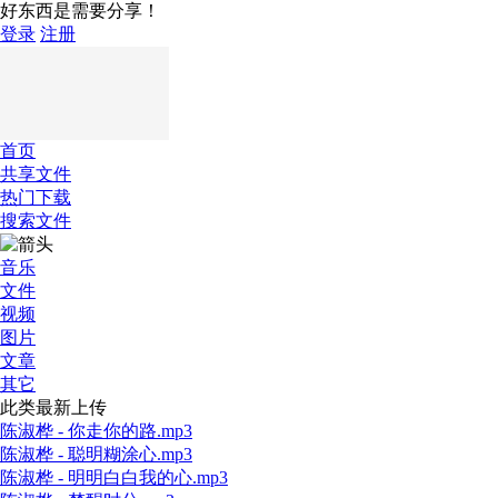
好东西是需要分享！
登录
注册
首页
共享文件
热门下载
搜索文件
音乐
文件
视频
图片
文章
其它
此类最新上传
陈淑桦 - 你走你的路.mp3
陈淑桦 - 聪明糊涂心.mp3
陈淑桦 - 明明白白我的心.mp3