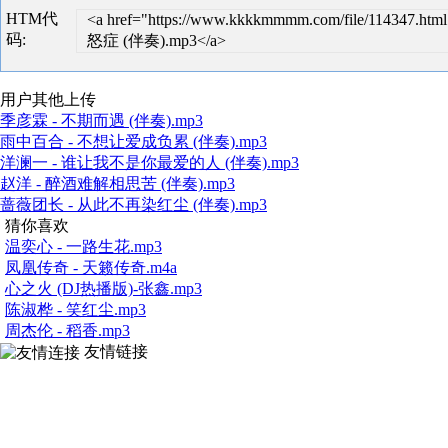
HTM代
<a href="https://www.kkkkmmmm.com/file/114347
码:
怒症 (伴奏).mp3</a>
用户其他上传
季彦霖 - 不期而遇 (伴奏).mp3
雨中百合 - 不想让爱成负累 (伴奏).mp3
洋澜一 - 谁让我不是你最爱的人 (伴奏).mp3
赵洋 - 醉酒难解相思苦 (伴奏).mp3
蔷薇团长 - 从此不再染红尘 (伴奏).mp3
猜你喜欢
温奕心 - 一路生花.mp3
凤凰传奇 - 天籁传奇.m4a
心之火 (DJ热播版)-张鑫.mp3
陈淑桦 - 笑红尘.mp3
周杰伦 - 稻香.mp3
友情链接