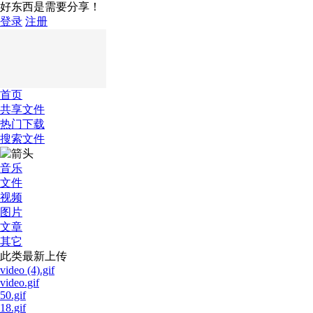
好东西是需要分享！
登录
注册
首页
共享文件
热门下载
搜索文件
音乐
文件
视频
图片
文章
其它
此类最新上传
video (4).gif
video.gif
50.gif
18.gif