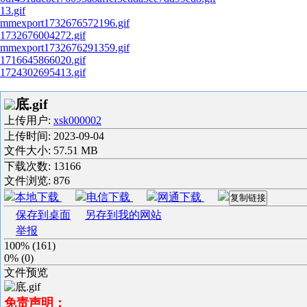
13.gif
mmexport1732676572196.gif
1732676004272.gif
mmexport1732676291359.gif
1716645866020.gif
1724302695413.gif
底.gif
上传用户:
xsk000002
上传时间:
2023-09-04
文件大小: 57.51 MB
下载次数:
13166
文件浏览:
876
本地下载
电信下载
网通下载
复制链接
保存到桌面
另存到我的网站
举报
100%
(
161
)
0%
(
0
)
文件预览
免责声明：