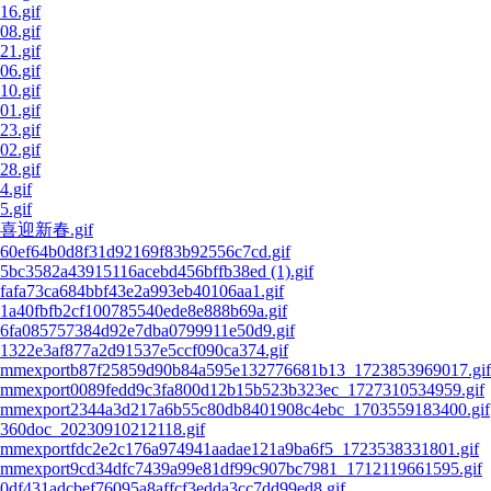
16.gif
08.gif
21.gif
06.gif
10.gif
01.gif
23.gif
02.gif
28.gif
4.gif
5.gif
喜迎新春.gif
60ef64b0d8f31d92169f83b92556c7cd.gif
5bc3582a43915116acebd456bffb38ed (1).gif
fafa73ca684bbf43e2a993eb40106aa1.gif
1a40fbfb2cf100785540ede8e888b69a.gif
6fa085757384d92e7dba0799911e50d9.gif
1322e3af877a2d91537e5ccf090ca374.gif
mmexportb87f25859d90b84a595e132776681b13_1723853969017.gif
mmexport0089fedd9c3fa800d12b15b523b323ec_1727310534959.gif
mmexport2344a3d217a6b55c80db8401908c4ebc_1703559183400.gif
360doc_20230910212118.gif
mmexportfdc2e2c176a974941aadae121a9ba6f5_1723538331801.gif
mmexport9cd34dfc7439a99e81df99c907bc7981_1712119661595.gif
0df431adcbef76095a8affcf3edda3cc7dd99ed8.gif