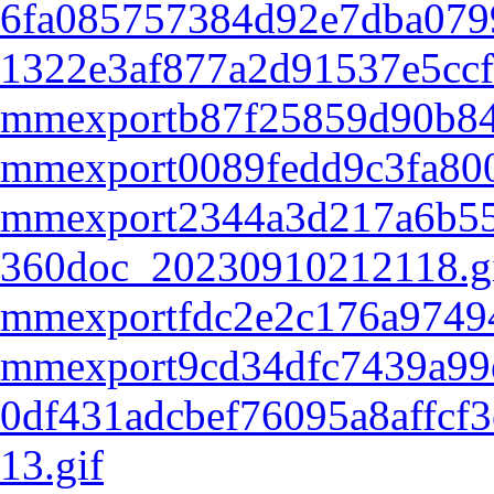
6fa085757384d92e7dba079
1322e3af877a2d91537e5ccf
mmexportb87f25859d90b84
mmexport0089fedd9c3fa80
mmexport2344a3d217a6b55
360doc_20230910212118.g
mmexportfdc2e2c176a9749
mmexport9cd34dfc7439a99
0df431adcbef76095a8affcf3
13.gif