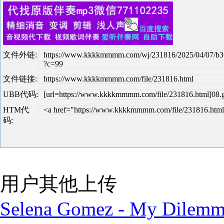
文件外链:
https://www.kkkkmmmm.com/wj/231816/2025/04/07/b3
?c=99
文件链接:
https://www.kkkkmmmm.com/file/231816.html
UBB代码:
[url=https://www.kkkkmmmm.com/file/231816.html]08.gi
HTM代
<a href="https://www.kkkkmmmm.com/file/231816.html"
码:
用户其他上传
Selena Gomez - My Dilemm