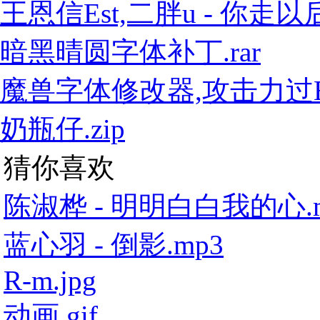
王恩信Est,二胖u - 你走以后1
暗黑晴圆字体补丁.rar
魔兽字体修改器,攻击力过E工
奶瓶仔.zip
猜你喜欢
陈淑桦 - 明明白白我的心.
蓝心羽 - 倒影.mp3
R-m.jpg
动画.gif