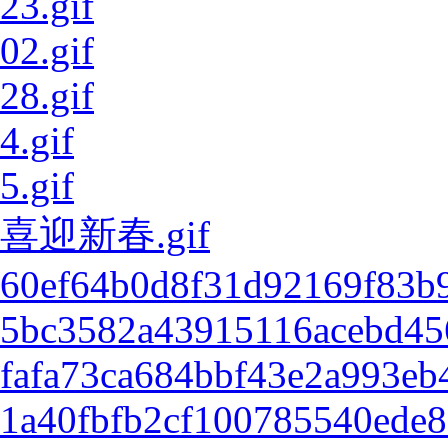
23.gif
02.gif
28.gif
4.gif
5.gif
喜迎新春.gif
60ef64b0d8f31d92169f83b9
5bc3582a43915116acebd456b
fafa73ca684bbf43e2a993eb
1a40fbfb2cf100785540ede8