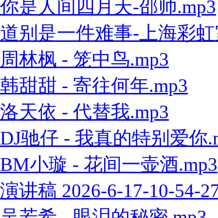
你是人间四月天-邵帅.mp3
道别是一件难事-上海彩虹室内
周林枫 - 笼中鸟.mp3
韩甜甜 - 寄往何年.mp3
洛天依 - 代替我.mp3
DJ驰仔 - 我真的特别爱你.
BM小璇 - 花间一壶酒.mp3
演讲稿 2026-6-17-10-54-2
吴若希 - 眼泪的秘密.mp3