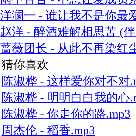
洋澜一 - 谁让我不是你最爱的
赵洋 - 醉酒难解相思苦 (伴奏
蔷薇团长 - 从此不再染红尘 
猜你喜欢
陈淑桦 - 这样爱你对不对.
陈淑桦 - 明明白白我的心.
陈淑桦 - 你走你的路.mp3
周杰伦 - 稻香.mp3