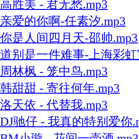
高胜美 - 君无愁.mp3
亲爱的你啊-任素汐.mp3
你是人间四月天-邵帅.mp3
道别是一件难事-上海彩虹室内
周林枫 - 笼中鸟.mp3
韩甜甜 - 寄往何年.mp3
洛天依 - 代替我.mp3
DJ驰仔 - 我真的特别爱你.
BM小璇 - 花间一壶酒.mp3