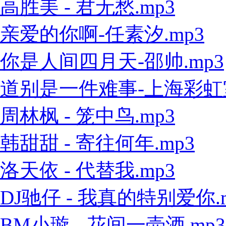
高胜美 - 君无愁.mp3
亲爱的你啊-任素汐.mp3
你是人间四月天-邵帅.mp3
道别是一件难事-上海彩虹室内
周林枫 - 笼中鸟.mp3
韩甜甜 - 寄往何年.mp3
洛天依 - 代替我.mp3
DJ驰仔 - 我真的特别爱你.
BM小璇 - 花间一壶酒.mp3