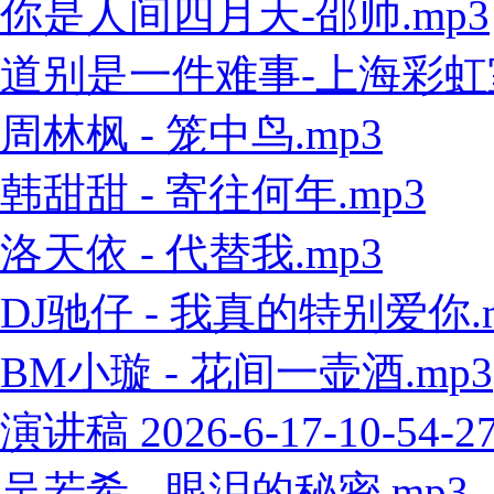
你是人间四月天-邵帅.mp3
道别是一件难事-上海彩虹室内
周林枫 - 笼中鸟.mp3
韩甜甜 - 寄往何年.mp3
洛天依 - 代替我.mp3
DJ驰仔 - 我真的特别爱你.
BM小璇 - 花间一壶酒.mp3
演讲稿 2026-6-17-10-54-2
吴若希 - 眼泪的秘密.mp3