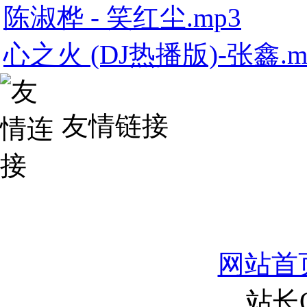
陈淑桦 - 笑红尘.mp3
心之火 (DJ热播版)-张鑫.m
友情链接
网站首
站长