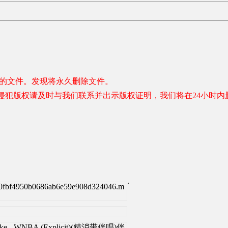
容的文件。发现将永久删除文件。
侵犯版权请及时与我们联系并出示版权证明，我们将在24小时内
.
e0fbf4950b0686ab6e59e908d324046.m
]Drake - WNBA (Explicit)(精消带伴唱)伴