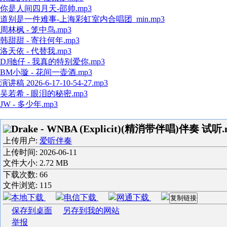
你是人间四月天-邵帅.mp3
道别是一件难事-上海彩虹室内合唱团_min.mp3
周林枫 - 笼中鸟.mp3
韩甜甜 - 寄往何年.mp3
洛天依 - 代替我.mp3
DJ驰仔 - 我真的特别爱你.mp3
BM小璇 - 花间一壶酒.mp3
演讲稿 2026-6-17-10-54-27.mp3
吴若希 - 眼泪的秘密.mp3
JW - 多少年.mp3
Drake - WNBA (Explicit)(精消带伴唱)伴奏 试听.
上传用户:
爱听伴奏
上传时间:
2026-06-11
文件大小: 2.72 MB
下载次数:
66
文件浏览:
115
本地下载
电信下载
网通下载
复制链接
保存到桌面
另存到我的网站
举报