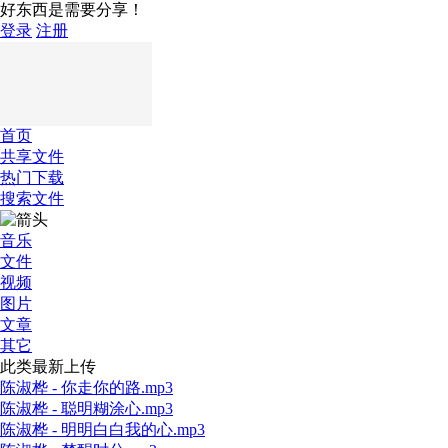
好东西是需要分享！
登录
注册
首页
共享文件
热门下载
搜索文件
音乐
文件
视频
图片
文章
其它
此类最新上传
陈淑桦 - 你走你的路.mp3
陈淑桦 - 聪明糊涂心.mp3
陈淑桦 - 明明白白我的心.mp3