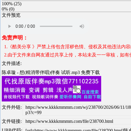
100%
(
25
)
0%
(
0
)
文件预览
免责声明：
1.《酷美分享 》严禁上传包含淫秽色情、侵权及其他违法内
2.由于文件来自网友通过共享上传，本站未及一一审核，如有
文件描述:
陈卓璇 - 想(精消带伴唱)伴奏 试听.mp3 免费下载
文件外链:
https://www.kkkkmmmm.com/wj/238700/2026/06/11/1
p3?c=99
文件链接:
https://www.kkkkmmmm.com/file/238700.html
UBB代码:
[url=https://www.kkkkmmmm.com/file/238700.