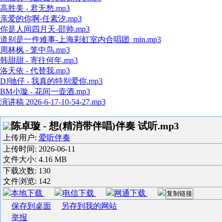
高胜美 - 君无愁.mp3
亲爱的你啊-任素汐.mp3
你是人间四月天-邵帅.mp3
道别是一件难事-上海彩虹室内合唱团_min.mp3
周林枫 - 笼中鸟.mp3
韩甜甜 - 寄往何年.mp3
洛天依 - 代替我.mp3
DJ驰仔 - 我真的特别爱你.mp3
BM小璇 - 花间一壶酒.mp3
演讲稿 2026-6-17-10-54-27.mp3
陈卓璇 - 想(精消带伴唱)伴奏 试听.mp3
上传用户:
爱听伴奏
上传时间:
2026-06-11
文件大小: 4.16 MB
下载次数:
130
文件浏览:
142
本地下载
电信下载
网通下载
复制链接
保存到桌面
另存到我的网站
举报