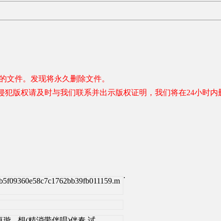
容的文件。发现将永久删除文件。
侵犯版权请及时与我们联系并出示版权证明，我们将在24小时内
.
8b5f09360e58c7c1762bb39fb011159.m
html]陈卓璇 - 想(精消带伴唱)伴奏 试