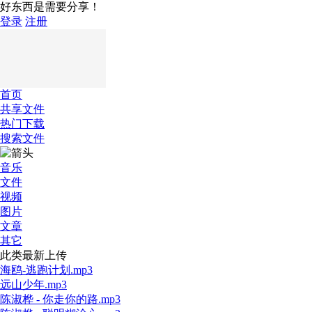
好东西是需要分享！
登录
注册
首页
共享文件
热门下载
搜索文件
音乐
文件
视频
图片
文章
其它
此类最新上传
海鸥-逃跑计划.mp3
远山少年.mp3
陈淑桦 - 你走你的路.mp3