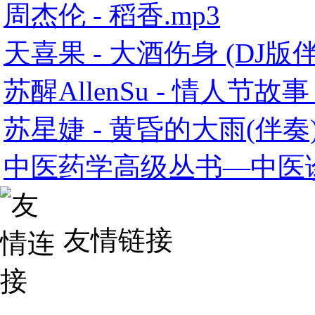
周杰伦 - 稻香.mp3
天喜果 - 大酒伤身 (DJ版伴
苏醒AllenSu - 情人节故事 
苏星婕 - 黄昏的大雨(伴奏)
中医药学高级丛书—中医诊断
友情链接