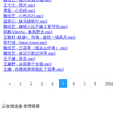
王七七 - 照片.mp3
霄磊 - 心无碍.mp3
魏佳艺 - 心伤2025.mp3
温奕心 - 纵马踏歌行.mp3
魏佳艺 - 嫁错人比不嫁人更可怕.mp3
苏醒AllenSu - 春风野火.mp3
王敬轩 (妖扬)、司南 - 途经一场风月.mp3
苏打绿 - Silent Angel.mp3
魏佳艺 - 兰花草（我从山中来）.mp3
魏佳艺 - 命运只欺过河卒.mp3
王子健 - 弄舌.mp3
王赫野 - 从前那个女孩.mp3
王娜 - 你携风带雨我乱了四季.mp3
«
1
2
3
4
5
6
7
8
1004
友情链接