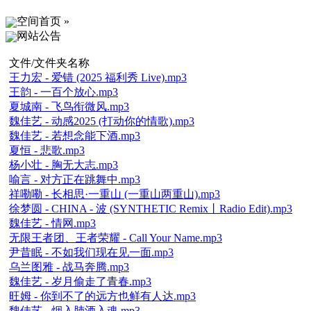
空间首页 »
网站公告
文件/文件夹名称
王力宏 - 爱错 (2025 福利秀 Live).mp3
王韵 - 一百个放心.mp3
夏城南 - 飞鸟衔微风.mp3
魏佳艺 - 动感2025 (打动你的情歌).mp3
魏佳艺 - 若想念能下酒.mp3
夏恒 - 悲歌.mp3
杨小壮 - 胸无大志.mp3
喻言 - 对方正在跳舞中.mp3
祥嘞嘞 - 长相思·一重山 (一重山两重山).mp3
徐梦圆 - CHINA - 波 (SYNTHETIC Remix丨Radio Edit).mp3
魏佳艺 - 情网.mp3
无限王者团、王者荣耀 - Call Your Name.mp3
尹昔眠 - 不如我们现在见一面.mp3
乌兰图雅 - 战马奔腾.mp3
魏佳艺 - 岁月偷走了青春.mp3
旺姆 - 你到不了的远方也鲜有人达.mp3
魏佳艺 - 烟入肺酒入魂.mp3