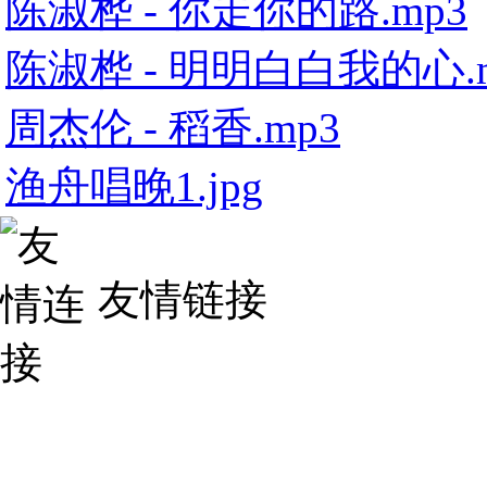
陈淑桦 - 你走你的路.mp3
陈淑桦 - 明明白白我的心.
周杰伦 - 稻香.mp3
渔舟唱晚1.jpg
友情链接