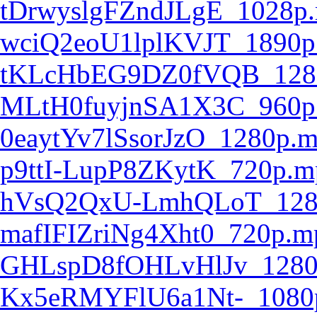
tDrwyslgFZndJLgE_1028p
wciQ2eoU1lplKVJT_1890p
tKLcHbEG9DZ0fVQB_128
MLtH0fuyjnSA1X3C_960p
0eaytYv7lSsorJzO_1280p.
p9ttI-LupP8ZKytK_720p.m
hVsQ2QxU-LmhQLoT_128
mafIFIZriNg4Xht0_720p.m
GHLspD8fOHLvHlJv_1280
Kx5eRMYFlU6a1Nt-_1080