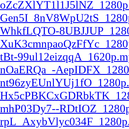
oZcZXlYT1l1J5lNZ_1280p
Gen5I_8nV8WpU2tS_1280
WhkfLQTO-8UBJJUP_128
XuK3cmnpaoQzFfYc_1280
tBt-99ul12eizqqA_1620p.m
nOaERQa_-AepIDFX_1280
nt96zyEUnlYUj1fO_1280p
Hx5cPBKCxGDRbkTK_128
mhP03Dy7--RDtIOZ_1280
rpL_AxybVlyc034F_1280p