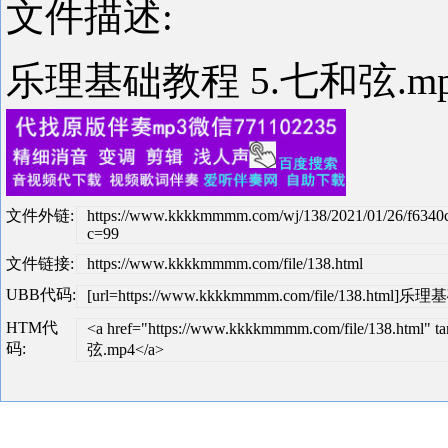
文件描述:
乐理基础教程 5.七和弦.m
文件外链:
https://www.kkkkmmmm.com/wj/138/2021/01/26/f6340
c=99
文件链接:
https://www.kkkkmmmm.com/file/138.html
UBB代码:
[url=https://www.kkkkmmmm.com/file/138.html]
HTM代
<a href="https://www.kkkkmmmm.com/file/138.ht
码:
弦.mp4</a>