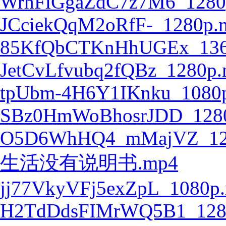
WrhFiGgaZdC7z7M6_1280
JCciekQqM2oRfF-_1280p.
85KfQbCTKnHhUGEx_136
JetCvLfvubq2fQBz_1280p
tpUbm-4H6Y1IKnku_1080
SBz0HmWoBhosrJDD_128
O5D6WhHQ4_mMajVZ_12
生活没有说明书.mp4
jj77VkyVFj5exZpL_1080p
H2TdDdsFIMrWQ5B1_128