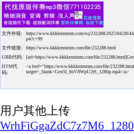
文件外链:
https://www.kkkkmmmm.com/wj/232288/2025/04/28/4
p4?c=99
文件链接:
https://www.kkkkmmmm.com/file/232288.html
UBB代码:
[url=https://www.kkkkmmmm.com/file/232288.html]G
HTM代
<a href="https://www.kkkkmmmm.com/file/232288.html
target=_blank>Gen5I_8nV8WpU2tS_1280p.mp4</a>
码:
用户其他上传
WrhFiGgaZdC7z7M6_1280