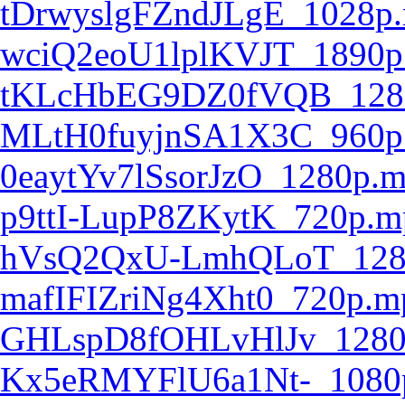
tDrwyslgFZndJLgE_1028p
wciQ2eoU1lplKVJT_1890p
tKLcHbEG9DZ0fVQB_128
MLtH0fuyjnSA1X3C_960p
0eaytYv7lSsorJzO_1280p.
p9ttI-LupP8ZKytK_720p.m
hVsQ2QxU-LmhQLoT_128
mafIFIZriNg4Xht0_720p.m
GHLspD8fOHLvHlJv_1280
Kx5eRMYFlU6a1Nt-_1080