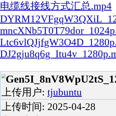
电缆线接线方式汇总.mp4
DYRM12VFgqW3QXiL_12
mncXNb5T0T79dor_1024p
Ltc6vlQJjfgW3O4D_1280p
DJ2gju8q6g_Itu4v_1280p.
Gen5I_8nV8WpU2tS_1
上传用户:
tjubuntu
上传时间:
2025-04-28