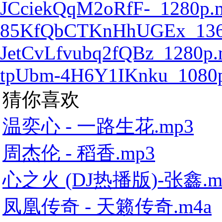
JCciekQqM2oRfF-_1280p.
85KfQbCTKnHhUGEx_136
JetCvLfvubq2fQBz_1280p
tpUbm-4H6Y1IKnku_1080
猜你喜欢
温奕心 - 一路生花.mp3
周杰伦 - 稻香.mp3
心之火 (DJ热播版)-张鑫.m
凤凰传奇 - 天籁传奇.m4a