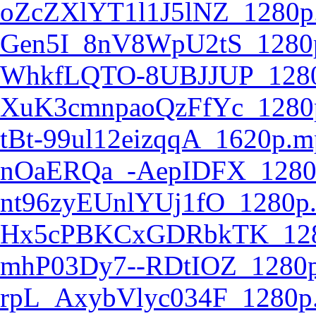
oZcZXlYT1l1J5lNZ_1280p
Gen5I_8nV8WpU2tS_1280
WhkfLQTO-8UBJJUP_128
XuK3cmnpaoQzFfYc_1280
tBt-99ul12eizqqA_1620p.m
nOaERQa_-AepIDFX_1280
nt96zyEUnlYUj1fO_1280p
Hx5cPBKCxGDRbkTK_128
mhP03Dy7--RDtIOZ_1280
rpL_AxybVlyc034F_1280p