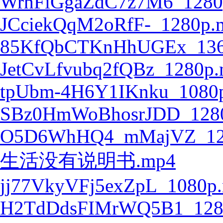
WrhFiGgaZdC7z7M6_1280
JCciekQqM2oRfF-_1280p.
85KfQbCTKnHhUGEx_136
JetCvLfvubq2fQBz_1280p
tpUbm-4H6Y1IKnku_1080
SBz0HmWoBhosrJDD_128
O5D6WhHQ4_mMajVZ_12
生活没有说明书.mp4
jj77VkyVFj5exZpL_1080p
H2TdDdsFIMrWQ5B1_128