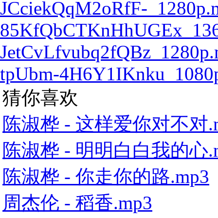
JCciekQqM2oRfF-_1280p.
85KfQbCTKnHhUGEx_136
JetCvLfvubq2fQBz_1280p
tpUbm-4H6Y1IKnku_1080
猜你喜欢
陈淑桦 - 这样爱你对不对.
陈淑桦 - 明明白白我的心.
陈淑桦 - 你走你的路.mp3
周杰伦 - 稻香.mp3