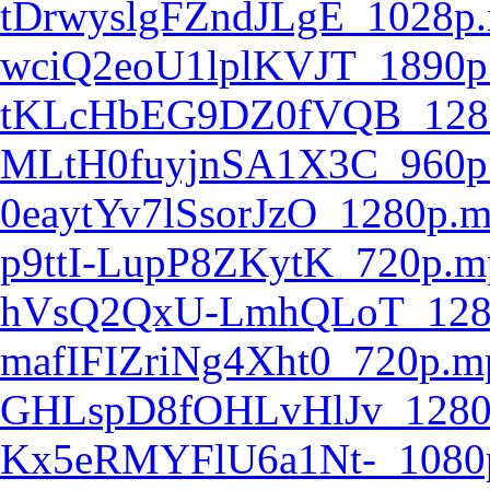
tDrwyslgFZndJLgE_1028p
wciQ2eoU1lplKVJT_1890p
tKLcHbEG9DZ0fVQB_128
MLtH0fuyjnSA1X3C_960p
0eaytYv7lSsorJzO_1280p.
p9ttI-LupP8ZKytK_720p.m
hVsQ2QxU-LmhQLoT_128
mafIFIZriNg4Xht0_720p.m
GHLspD8fOHLvHlJv_1280
Kx5eRMYFlU6a1Nt-_1080