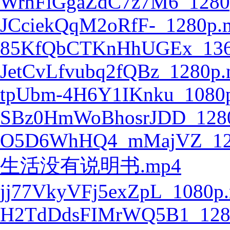
WrhFiGgaZdC7z7M6_1280
JCciekQqM2oRfF-_1280p.
85KfQbCTKnHhUGEx_136
JetCvLfvubq2fQBz_1280p
tpUbm-4H6Y1IKnku_1080
SBz0HmWoBhosrJDD_128
O5D6WhHQ4_mMajVZ_12
生活没有说明书.mp4
jj77VkyVFj5exZpL_1080p
H2TdDdsFIMrWQ5B1_128