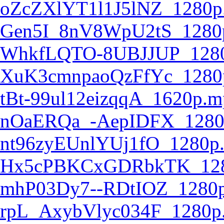
oZcZXlYT1l1J5lNZ_1280p
Gen5I_8nV8WpU2tS_1280
WhkfLQTO-8UBJJUP_128
XuK3cmnpaoQzFfYc_1280
tBt-99ul12eizqqA_1620p.m
nOaERQa_-AepIDFX_1280
nt96zyEUnlYUj1fO_1280p
Hx5cPBKCxGDRbkTK_128
mhP03Dy7--RDtIOZ_1280
rpL_AxybVlyc034F_1280p