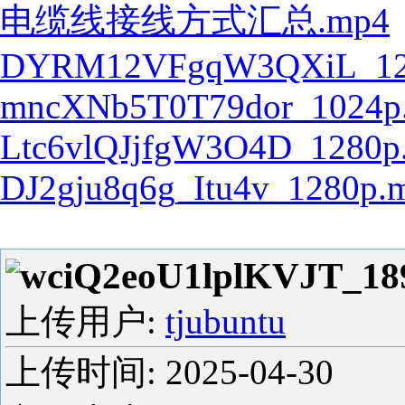
电缆线接线方式汇总.mp4
DYRM12VFgqW3QXiL_12
mncXNb5T0T79dor_1024p
Ltc6vlQJjfgW3O4D_1280p
DJ2gju8q6g_Itu4v_1280p.
wciQ2eoU1lplKVJT_18
上传用户:
tjubuntu
上传时间:
2025-04-30