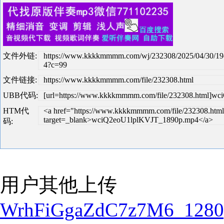
文件外链:
https://www.kkkkmmmm.com/wj/232308/2025/04/30/1
4?c=99
文件链接:
https://www.kkkkmmmm.com/file/232308.html
UBB代码:
[url=https://www.kkkkmmmm.com/file/232308.html]wc
HTM代
<a href="https://www.kkkkmmmm.com/file/232308.html
target=_blank>wciQ2eoU1lplKVJT_1890p.mp4</a>
码:
用户其他上传
WrhFiGgaZdC7z7M6_1280