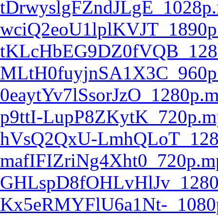
tDrwyslgFZndJLgE_1028p
wciQ2eoU1lplKVJT_1890p
tKLcHbEG9DZ0fVQB_128
MLtH0fuyjnSA1X3C_960p
0eaytYv7lSsorJzO_1280p.
p9ttI-LupP8ZKytK_720p.m
hVsQ2QxU-LmhQLoT_128
mafIFIZriNg4Xht0_720p.m
GHLspD8fOHLvHlJv_1280
Kx5eRMYFlU6a1Nt-_1080