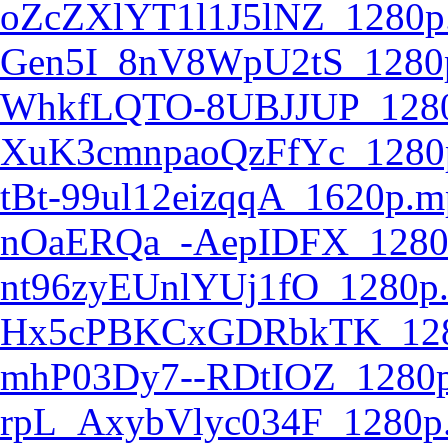
oZcZXlYT1l1J5lNZ_1280p
Gen5I_8nV8WpU2tS_1280
WhkfLQTO-8UBJJUP_128
XuK3cmnpaoQzFfYc_1280
tBt-99ul12eizqqA_1620p.m
nOaERQa_-AepIDFX_1280
nt96zyEUnlYUj1fO_1280p
Hx5cPBKCxGDRbkTK_128
mhP03Dy7--RDtIOZ_1280
rpL_AxybVlyc034F_1280p