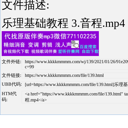
文件描述:
乐理基础教程 3.音程.mp
文件外链:
https://www.kkkkmmmm.com/wj/139/2021/01/26/91e2
c=99
文件链接:
https://www.kkkkmmmm.com/file/139.html
UBB代码:
[url=https://www.kkkkmmmm.com/file/139.html]乐
HTM代
<a href="https://www.kkkkmmmm.com/file/139.htm
码:
程.mp4</a>