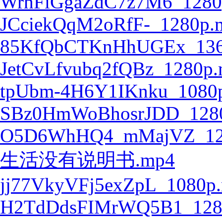
WrhFiGgaZdC7z7M6_1280
JCciekQqM2oRfF-_1280p.
85KfQbCTKnHhUGEx_136
JetCvLfvubq2fQBz_1280p
tpUbm-4H6Y1IKnku_1080
SBz0HmWoBhosrJDD_128
O5D6WhHQ4_mMajVZ_12
生活没有说明书.mp4
jj77VkyVFj5exZpL_1080p
H2TdDdsFIMrWQ5B1_128