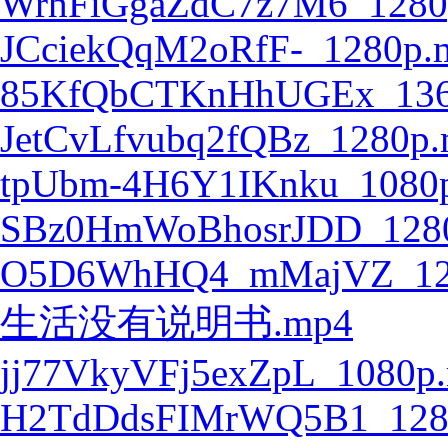
WrhFiGgaZdC7z7M6_1280
JCciekQqM2oRfF-_1280p.
85KfQbCTKnHhUGEx_136
JetCvLfvubq2fQBz_1280p
tpUbm-4H6Y1IKnku_1080
SBz0HmWoBhosrJDD_128
O5D6WhHQ4_mMajVZ_12
生活没有说明书.mp4
jj77VkyVFj5exZpL_1080p
H2TdDdsFIMrWQ5B1_128