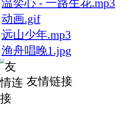
温奕心 - 一路生花.mp3
动画.gif
远山少年.mp3
渔舟唱晚1.jpg
友情链接