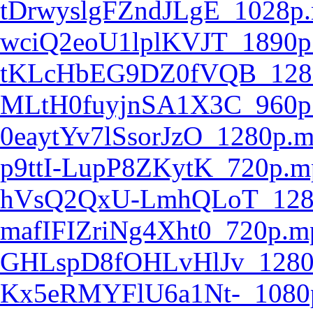
tDrwyslgFZndJLgE_1028p
wciQ2eoU1lplKVJT_1890p
tKLcHbEG9DZ0fVQB_128
MLtH0fuyjnSA1X3C_960p
0eaytYv7lSsorJzO_1280p.
p9ttI-LupP8ZKytK_720p.m
hVsQ2QxU-LmhQLoT_128
mafIFIZriNg4Xht0_720p.m
GHLspD8fOHLvHlJv_1280
Kx5eRMYFlU6a1Nt-_1080