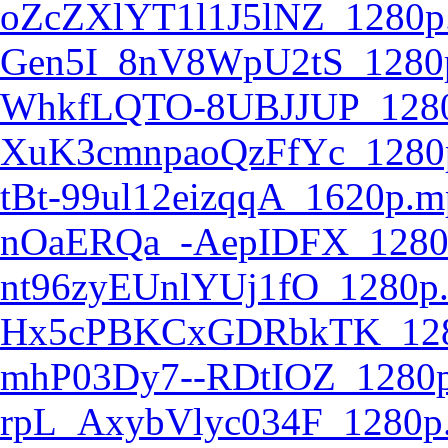
oZcZXlYT1l1J5lNZ_1280p
Gen5I_8nV8WpU2tS_1280
WhkfLQTO-8UBJJUP_128
XuK3cmnpaoQzFfYc_1280
tBt-99ul12eizqqA_1620p.m
nOaERQa_-AepIDFX_1280
nt96zyEUnlYUj1fO_1280p
Hx5cPBKCxGDRbkTK_128
mhP03Dy7--RDtIOZ_1280
rpL_AxybVlyc034F_1280p