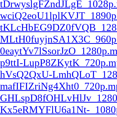
tDrwyslgFZndJLgE_1028p
wciQ2eoU1lplKVJT_1890p
tKLcHbEG9DZ0fVQB_128
MLtH0fuyjnSA1X3C_960p
0eaytYv7lSsorJzO_1280p.
p9ttI-LupP8ZKytK_720p.m
hVsQ2QxU-LmhQLoT_128
mafIFIZriNg4Xht0_720p.m
GHLspD8fOHLvHlJv_1280
Kx5eRMYFlU6a1Nt-_1080