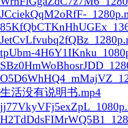
WrhFiGgaZdC7z7M6_1280
JCciekQqM2oRfF-_1280p.
85KfQbCTKnHhUGEx_136
JetCvLfvubq2fQBz_1280p
tpUbm-4H6Y1IKnku_1080
SBz0HmWoBhosrJDD_128
O5D6WhHQ4_mMajVZ_12
生活没有说明书.mp4
jj77VkyVFj5exZpL_1080p
H2TdDdsFIMrWQ5B1_128