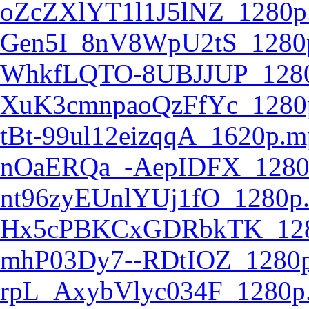
oZcZXlYT1l1J5lNZ_1280p
Gen5I_8nV8WpU2tS_1280
WhkfLQTO-8UBJJUP_128
XuK3cmnpaoQzFfYc_1280
tBt-99ul12eizqqA_1620p.m
nOaERQa_-AepIDFX_1280
nt96zyEUnlYUj1fO_1280p
Hx5cPBKCxGDRbkTK_128
mhP03Dy7--RDtIOZ_1280
rpL_AxybVlyc034F_1280p