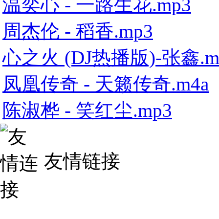
温奕心 - 一路生花.mp3
周杰伦 - 稻香.mp3
心之火 (DJ热播版)-张鑫.m
凤凰传奇 - 天籁传奇.m4a
陈淑桦 - 笑红尘.mp3
友情链接