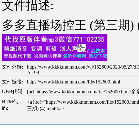
文件描述:
多多直播场控王 (第三期) (
文件外链:
https://www.kkkkmmmm.com/wj/152600/2023/05/27/df
?c=99
文件链接:
https://www.kkkkmmmm.com/file/152600.html
UBB代码:
[url=https://www.kkkkmmmm.com/file/152600.ht
HTM代
<a href="https://www.kkkkmmmm.com/file/152600
码:
三期) (4).mp4</a>