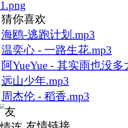
1.png
猜你喜欢
海鸥-逃跑计划.mp3
温奕心 - 一路生花.mp3
阿YueYue - 其实雨也没多大
远山少年.mp3
周杰伦 - 稻香.mp3
友情链接