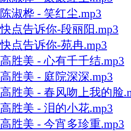
陈淑桦 - 笑红尘.mp3
快点告诉你-段丽阳.mp3
快点告诉你-苑冉.mp3
高胜美 - 心有千千结.mp3
高胜美 - 庭院深深.mp3
高胜美 - 春风吻上我的脸.m
高胜美 - 泪的小花.mp3
高胜美 - 今宵多珍重.mp3