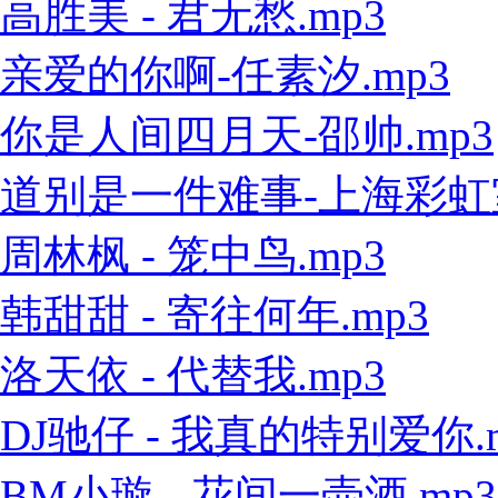
高胜美 - 君无愁.mp3
亲爱的你啊-任素汐.mp3
你是人间四月天-邵帅.mp3
道别是一件难事-上海彩虹室内
周林枫 - 笼中鸟.mp3
韩甜甜 - 寄往何年.mp3
洛天依 - 代替我.mp3
DJ驰仔 - 我真的特别爱你.
BM小璇 - 花间一壶酒.mp3