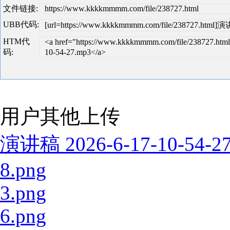
文件链接:
https://www.kkkkmmmm.com/file/238727.html
UBB代码:
[url=https://www.kkkkmmmm.com/file/238727.html]演讲
HTM代
<a href="https://www.kkkkmmmm.com/file/238727.ht
码:
10-54-27.mp3</a>
用户其他上传
演讲稿 2026-6-17-10-54-2
8.png
3.png
6.png