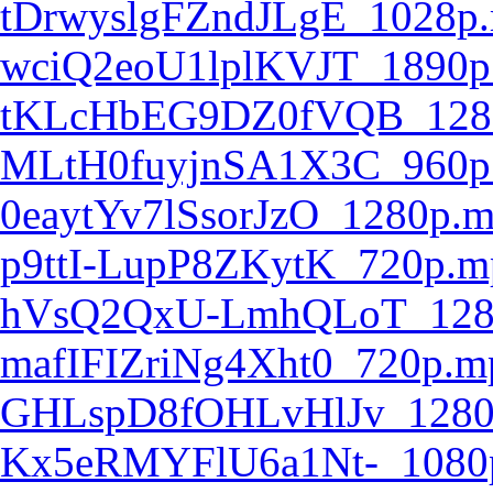
tDrwyslgFZndJLgE_1028p
wciQ2eoU1lplKVJT_1890p
tKLcHbEG9DZ0fVQB_128
MLtH0fuyjnSA1X3C_960p
0eaytYv7lSsorJzO_1280p.
p9ttI-LupP8ZKytK_720p.m
hVsQ2QxU-LmhQLoT_128
mafIFIZriNg4Xht0_720p.m
GHLspD8fOHLvHlJv_1280
Kx5eRMYFlU6a1Nt-_1080