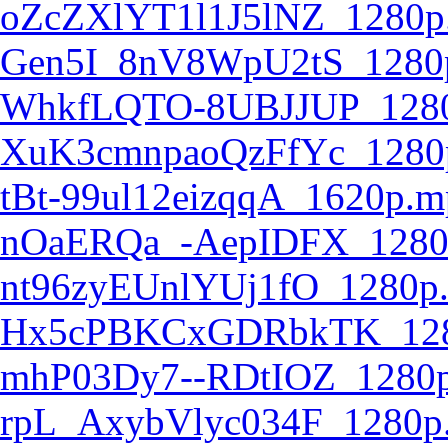
oZcZXlYT1l1J5lNZ_1280p
Gen5I_8nV8WpU2tS_1280
WhkfLQTO-8UBJJUP_128
XuK3cmnpaoQzFfYc_1280
tBt-99ul12eizqqA_1620p.m
nOaERQa_-AepIDFX_1280
nt96zyEUnlYUj1fO_1280p
Hx5cPBKCxGDRbkTK_128
mhP03Dy7--RDtIOZ_1280
rpL_AxybVlyc034F_1280p