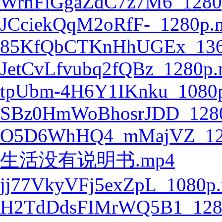
WrhFiGgaZdC7z7M6_1280
JCciekQqM2oRfF-_1280p.
85KfQbCTKnHhUGEx_136
JetCvLfvubq2fQBz_1280p
tpUbm-4H6Y1IKnku_1080
SBz0HmWoBhosrJDD_128
O5D6WhHQ4_mMajVZ_12
生活没有说明书.mp4
jj77VkyVFj5exZpL_1080p
H2TdDdsFIMrWQ5B1_128