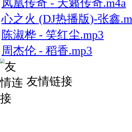
凤凰传奇 - 天籁传奇.m4a
心之火 (DJ热播版)-张鑫.m
陈淑桦 - 笑红尘.mp3
周杰伦 - 稻香.mp3
友情链接