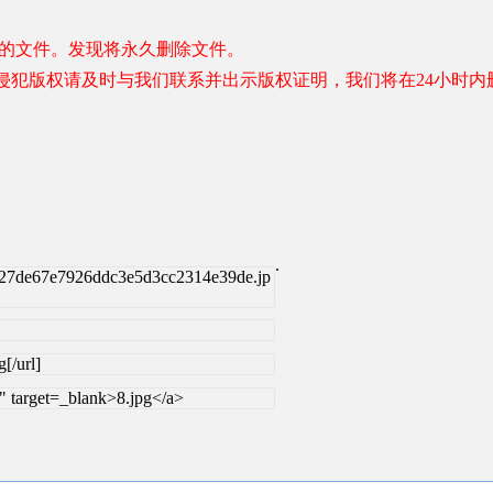
容的文件。发现将永久删除文件。
侵犯版权请及时与我们联系并出示版权证明，我们将在24小时内
.
27de67e7926ddc3e5d3cc2314e39de.jp
[/url]
 target=_blank>8.jpg</a>