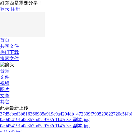
好东西是需要分享！
登录
注册
首页
共享文件
热门下载
搜索文件
音乐
文件
视频
图片
文章
其它
此类最新上传
37d5ebed3b816366985a919c9a4204db_472309f790529822720e5f4b0
0a0454191a0c3b7bd5a9707c1147c3e_副本.jpg
0a0454191a0c3b7bd5a9707c1147c3e_副本.jpg
w11 (4).jpg