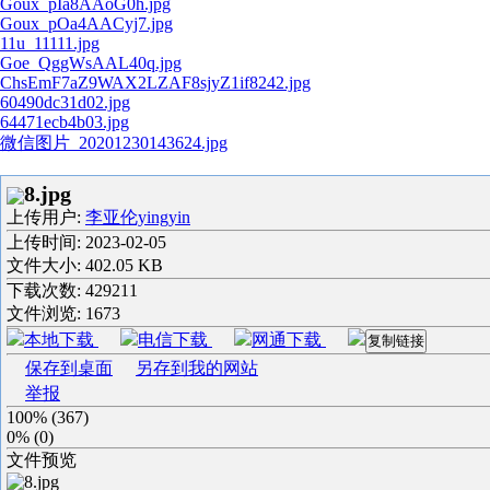
Goux_pIa8AAoG0h.jpg
Goux_pOa4AACyj7.jpg
11u_11111.jpg
Goe_QggWsAAL40q.jpg
ChsEmF7aZ9WAX2LZAF8sjyZ1if8242.jpg
60490dc31d02.jpg
64471ecb4b03.jpg
微信图片_20201230143624.jpg
8.jpg
上传用户:
李亚伦yingyin
上传时间:
2023-02-05
文件大小: 402.05 KB
下载次数:
429211
文件浏览:
1673
本地下载
电信下载
网通下载
复制链接
保存到桌面
另存到我的网站
举报
100%
(
367
)
0%
(
0
)
文件预览