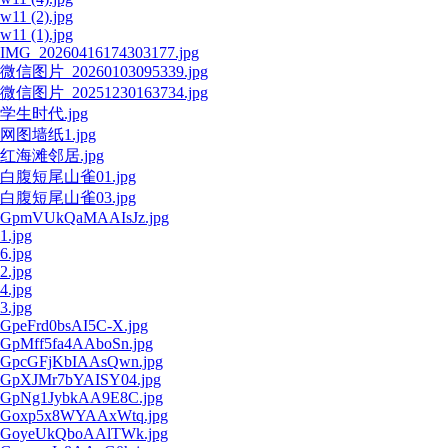
w11 (2).jpg
w11 (1).jpg
IMG_20260416174303177.jpg
微信图片_20260103095339.jpg
微信图片_20251230163734.jpg
学生时代.jpg
网图墙纸1.jpg
红海滩邻居.jpg
白腹短尾山雀01.jpg
白腹短尾山雀03.jpg
GpmVUkQaMAAIsJz.jpg
1.jpg
6.jpg
2.jpg
4.jpg
3.jpg
GpeFrd0bsAI5C-X.jpg
GpMff5fa4AAboSn.jpg
GpcGFjKbIAAsQwn.jpg
GpXJMr7bYAISY04.jpg
GpNg1JybkAA9E8C.jpg
Goxp5x8WYAAxWtq.jpg
GoyeUkQboAAlTWk.jpg